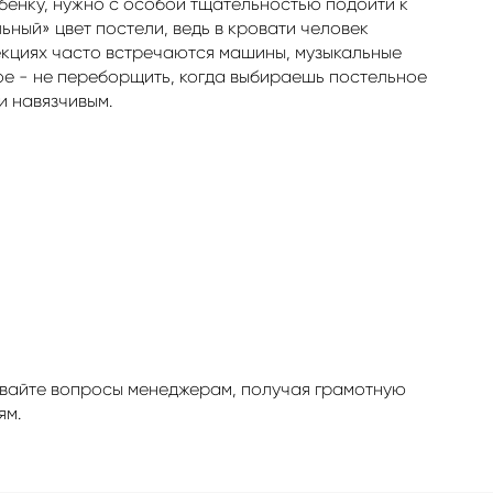
ебенку, нужно с особой тщательностью подойти к
ный» цвет постели, ведь в кровати человек
екциях часто встречаются машины, музыкальные
ное - не переборщить, когда выбираешь постельное
и навязчивым.
давайте вопросы менеджерам, получая грамотную
ям.