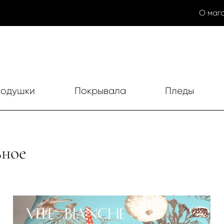
О маг
одушки
Покрывала
Пледы
ьное