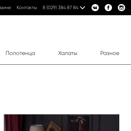
азине
Контакты
8 (029) 384 87 84
Полотенца
Халаты
Разное