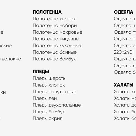
ПОЛОТЕНЦА
ОДЕЯЛА
Полотенца хлопок
Одеяла 
Полотенца наборы
Одеяла 
ые
Полотенца махровые
Одеяла п
Полотенца лицевые
Одеяла п
еские
Полотенца кухонные
Одеяла ев
Полотенца банные
220x240)
 волокно
Полотенца бамбук
Одеяла д
Одеяла д
ПЛЕДЫ
Одеяла б
Пледы шерсть
Пледы хлопок
ХАЛАТЫ
Пледы полуторные
Халаты х
шки
Пледы лен
Халаты м
Пледы двухспальные
Халаты 
Пледы бамбук
Халаты б
е
Пледы акрил
Халаты б