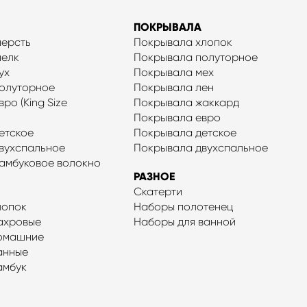
ПОКРЫВАЛА
шерсть
Покрывала хлопок
шелк
Покрывала полуторное
ух
Покрывала мех
олуторное
Покрывала лен
ро (King Size
Покрывала жаккард
Покрывала евро
етское
Покрывала детское
вухспальное
Покрывала двухспальное
амбуковое волокно
РАЗНОЕ
Скатерти
лопок
Наборы полотенец
ахровые
Наборы для ванной
домашние
анные
амбук