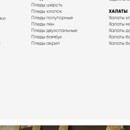
Пледы шерсть
Пледы хлопок
ХАЛАТЫ
Пледы полуторные
Халаты х
шки
Пледы лен
Халаты м
Пледы двухспальные
Халаты 
Пледы бамбук
Халаты б
е
Пледы акрил
Халаты б