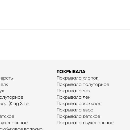
ПОКРЫВАЛА
шерсть
Покрывала хлопок
шелк
Покрывала полуторное
ух
Покрывала мех
олуторное
Покрывала лен
ро (King Size
Покрывала жаккард
Покрывала евро
етское
Покрывала детское
вухспальное
Покрывала двухспальное
амбуковое волокно