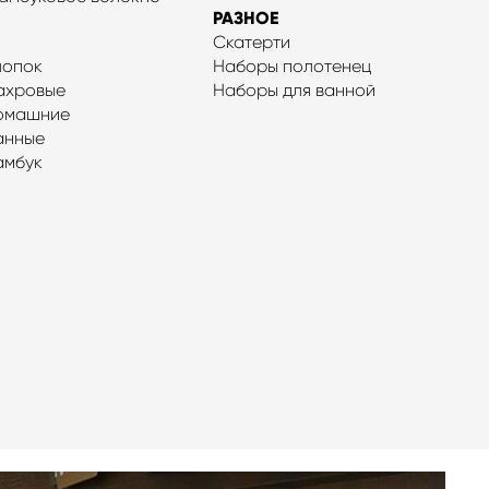
РАЗНОЕ
Скатерти
лопок
Наборы полотенец
ахровые
Наборы для ванной
домашние
анные
амбук