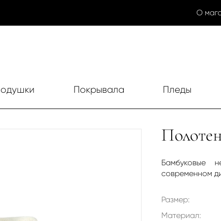
О маг
одушки
Покрывала
Пледы
Полотен
Бамбуковые н
современном ди
Размер:
Материал: